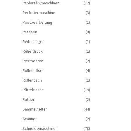
Papierzählmaschinen
(12)
Perforiermaschine
(3)
Postbearbeitung
(1)
Pressen
(8)
Reibanleger
(1)
Reliefdruck
(1)
Restposten
(2)
Rollenoffset
(4)
Rollentisch
(1)
Rütteltische
(19)
Rüttler
(2)
Sammelhefter
(44)
Scanner
(2)
Schneidemaschinen
(78)