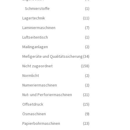
Schmierstoffe
(1)
Lagertechnik
(11)
Laminiermaschinen
(7)
Luftseitentisch
(1)
Mailinganlagen
(2)
Meßgeräte und Qualitätssicherung
(34)
Nicht zugeordnet
(158)
Normlicht
(2)
Numeriermaschinen
(2)
Nut- und Perforiermaschinen
(21)
Offsetdruck
(15)
Ösmaschinen
(9)
Papierbohrmaschinen
(23)