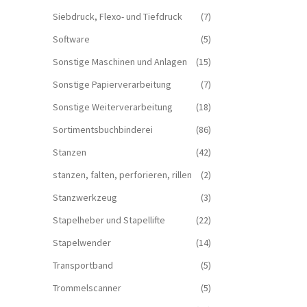
Siebdruck, Flexo- und Tiefdruck
(7)
Software
(5)
Sonstige Maschinen und Anlagen
(15)
Sonstige Papierverarbeitung
(7)
Sonstige Weiterverarbeitung
(18)
Sortimentsbuchbinderei
(86)
Stanzen
(42)
stanzen, falten, perforieren, rillen
(2)
Stanzwerkzeug
(3)
Stapelheber und Stapellifte
(22)
Stapelwender
(14)
Transportband
(5)
Trommelscanner
(5)