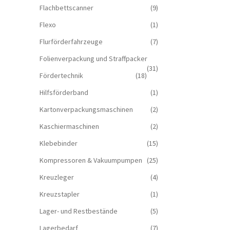
Flachbettscanner
(9)
Flexo
(1)
Flurförderfahrzeuge
(7)
Folienverpackung und Straffpacker
(31)
Fördertechnik
(18)
Hilfsförderband
(1)
Kartonverpackungsmaschinen
(2)
Kaschiermaschinen
(2)
Klebebinder
(15)
Kompressoren & Vakuum­pumpen
(25)
Kreuzleger
(4)
Kreuzstapler
(1)
Lager- und Restbestände
(5)
Lagerbedarf
(7)