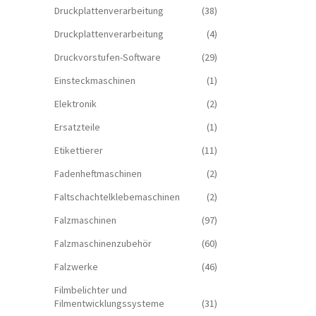
Druckplattenverarbeitung
(38)
Druckplattenverarbeitung
(4)
Druckvorstufen-Software
(29)
Einsteckmaschinen
(1)
Elektronik
(2)
Ersatzteile
(1)
Etikettierer
(11)
Fadenheftmaschinen
(2)
Faltschachtelklebemaschinen
(2)
Falzmaschinen
(97)
Falzmaschinenzubehör
(60)
Falzwerke
(46)
Filmbelichter und
Filmentwicklungssysteme
(31)