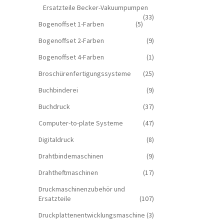
Ersatzteile Becker-Vakuumpumpen
(33)
Bogenoffset 1-Farben
(5)
Bogenoffset 2-Farben
(9)
Bogenoffset 4-Farben
(1)
Broschürenfertigungssysteme
(25)
Buchbinderei
(9)
Buchdruck
(37)
Computer-to-plate Systeme
(47)
Digitaldruck
(8)
Drahtbindemaschinen
(9)
Drahtheftmaschinen
(17)
Druckmaschinenzubehör und
Ersatzteile
(107)
Druckplattenentwicklungsmaschine
(3)