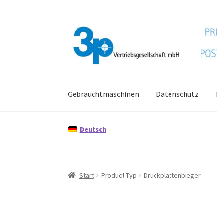
Zur
Zum
Navigation
Inhalt
springen
springen
Gebrauchtmaschinen
Datenschutz
Start
Datenschutz
Gebrauchtmaschinen
Imp
Deutsch
Start
Product Typ
Druckplattenbieger