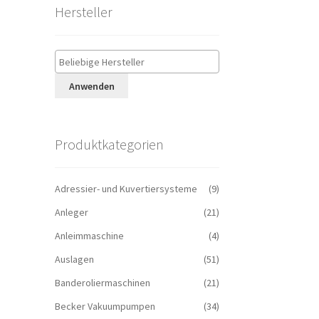
Hersteller
Anwenden
Produktkategorien
Adressier- und Kuvertiersysteme
(9)
Anleger
(21)
Anleimmaschine
(4)
Auslagen
(51)
Banderoliermaschinen
(21)
Becker Vakuumpumpen
(34)