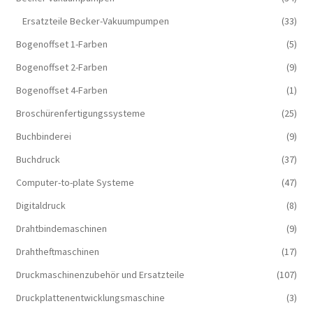
Ersatzteile Becker-Vakuumpumpen
(33)
Bogenoffset 1-Farben
(5)
Bogenoffset 2-Farben
(9)
Bogenoffset 4-Farben
(1)
Broschürenfertigungssysteme
(25)
Buchbinderei
(9)
Buchdruck
(37)
Computer-to-plate Systeme
(47)
Digitaldruck
(8)
Drahtbindemaschinen
(9)
Drahtheftmaschinen
(17)
Druckmaschinenzubehör und Ersatzteile
(107)
Druckplattenentwicklungsmaschine
(3)