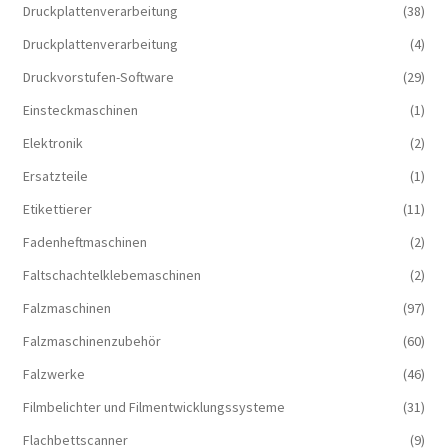
Druckplattenverarbeitung
(38)
Druckplattenverarbeitung
(4)
Druckvorstufen-Software
(29)
Einsteckmaschinen
(1)
Elektronik
(2)
Ersatzteile
(1)
Etikettierer
(11)
Fadenheftmaschinen
(2)
Faltschachtelklebemaschinen
(2)
Falzmaschinen
(97)
Falzmaschinenzubehör
(60)
Falzwerke
(46)
Filmbelichter und Filmentwicklungssysteme
(31)
Flachbettscanner
(9)