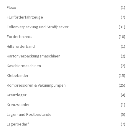
Flexo
(1)
Flurförderfahrzeuge
(7)
Folienverpackung und Straffpacker
(31)
Fördertechnik
(18)
Hilfsförderband
(1)
Kartonverpackungsmaschinen
(2)
Kaschiermaschinen
(2)
Klebebinder
(15)
Kompressoren & Vakuum­pumpen
(25)
Kreuzleger
(4)
Kreuzstapler
(1)
Lager- und Restbestände
(5)
Lagerbedarf
(7)