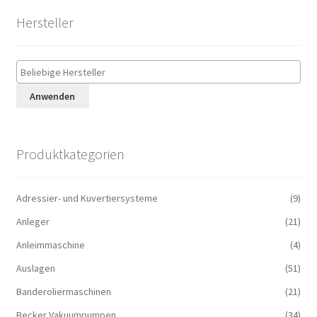
Hersteller
Anwenden
Produktkategorien
Adressier- und Kuvertiersysteme
(9)
Anleger
(21)
Anleimmaschine
(4)
Auslagen
(51)
Banderoliermaschinen
(21)
Becker Vakuumpumpen
(34)