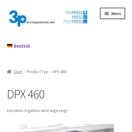
Zur
Zum
Menü
Navigation
Inhalt
springen
springen
Start
Deutsch
Datenschutz
Gebrauchtmaschinen
Start
Product Typ
DPX 460
Impressum
DPX 460
Mein Konto
Richtlinie für Rückerstattungen und Rückgaben
Einzelnes Ergebnis wird angezeigt