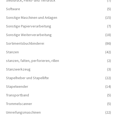
Siebdruck, Flexo- und Tiefdruck
(7)
Software
(5)
Sonstige Maschinen und Anlagen
(15)
Sonstige Papierverarbeitung
(7)
Sonstige Weiterverarbeitung
(18)
Sortimentsbuchbinderei
(86)
Stanzen
(42)
stanzen, falten, perforieren, rillen
(2)
Stanzwerkzeug
(3)
Stapelheber und Stapellifte
(22)
Stapelwender
(14)
Transportband
(5)
Trommelscanner
(5)
Umreifungsmaschinen
(22)