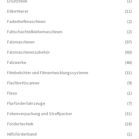
Ersatzteile
(1)
Etikettierer
(11)
Fadenheftmaschinen
(2)
Faltschachtelklebemaschinen
(2)
Falzmaschinen
(97)
Falzmaschinenzubehör
(60)
Falzwerke
(46)
Filmbelichter und Filmentwicklungssysteme
(31)
Flachbettscanner
(9)
Flexo
(1)
Flurförderfahrzeuge
(7)
Folienverpackung und Straffpacker
(31)
Fördertechnik
(18)
Hilfsförderband
(1)