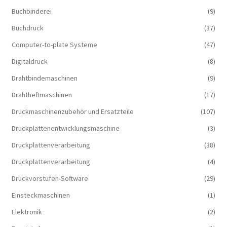
Buchbinderei
(9)
Buchdruck
(37)
Computer-to-plate Systeme
(47)
Digitaldruck
(8)
Drahtbindemaschinen
(9)
Drahtheftmaschinen
(17)
Druckmaschinenzubehör und Ersatzteile
(107)
Druckplattenentwicklungsmaschine
(3)
Druckplattenverarbeitung
(38)
Druckplattenverarbeitung
(4)
Druckvorstufen-Software
(29)
Einsteckmaschinen
(1)
Elektronik
(2)