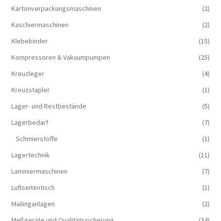
Kartonverpackungsmaschinen
(2)
Kaschiermaschinen
(2)
Klebebinder
(15)
Kompressoren & Vakuum­pumpen
(25)
Kreuzleger
(4)
Kreuzstapler
(1)
Lager- und Restbestände
(5)
Lagerbedarf
(7)
Schmierstoffe
(1)
Lagertechnik
(11)
Laminiermaschinen
(7)
Luftseitentisch
(1)
Mailinganlagen
(2)
Meßgeräte und Qualitätssicherung
(34)