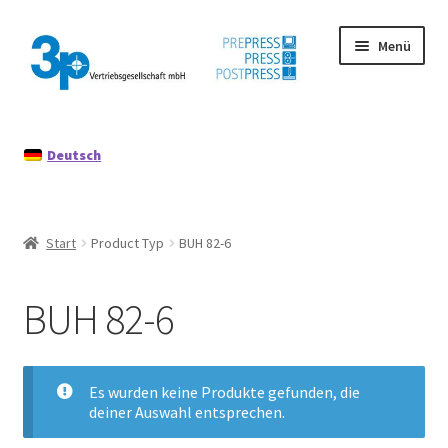
Zur
Zum
Menü
Navigation
Inhalt
springen
springen
Start
Deutsch
Datenschutz
Gebrauchtmaschinen
Start
Product Typ
BUH 82-6
Impressum
BUH 82-6
Mein Konto
Richtlinie für Rückerstattungen und Rückgaben
Es wurden keine Produkte gefunden, die
deiner Auswahl entsprechen.