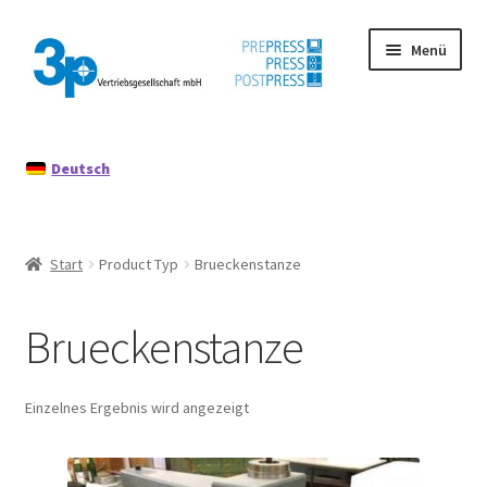
Zur
Zum
Menü
Navigation
Inhalt
springen
springen
Start
Deutsch
Datenschutz
Gebrauchtmaschinen
Start
Product Typ
Brueckenstanze
Impressum
Brueckenstanze
Mein Konto
Richtlinie für Rückerstattungen und Rückgaben
Einzelnes Ergebnis wird angezeigt