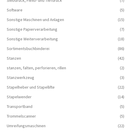
Siebdruck, Flexo- und Tiefdruck
(7)
Software
(5)
Sonstige Maschinen und Anlagen
(15)
Sonstige Papierverarbeitung
(7)
Sonstige Weiterverarbeitung
(18)
Sortimentsbuchbinderei
(86)
Stanzen
(42)
stanzen, falten, perforieren, rillen
(2)
Stanzwerkzeug
(3)
Stapelheber und Stapellifte
(22)
Stapelwender
(14)
Transportband
(5)
Trommelscanner
(5)
Umreifungsmaschinen
(22)