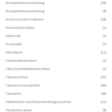
Druckplattenverarbeitung
(38)
Druckplattenverarbeitung
(4)
Druckvorstufen-Software
(29)
Einsteckmaschinen
(1)
Elektronik
(2)
Ersatzteile
(1)
Etikettierer
(11)
Fadenheftmaschinen
(2)
Faltschachtelklebemaschinen
(2)
Falzmaschinen
(97)
Falzmaschinenzubehör
(60)
Falzwerke
(46)
Filmbelichter und Filmentwicklungssysteme
(31)
Flachbettscanner
(9)