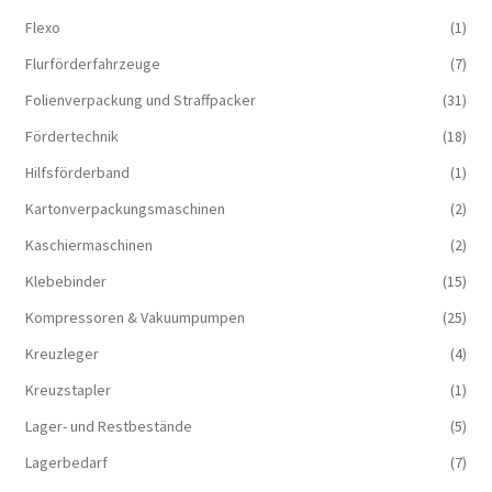
Flexo
(1)
Flurförderfahrzeuge
(7)
Folienverpackung und Straffpacker
(31)
Fördertechnik
(18)
Hilfsförderband
(1)
Kartonverpackungsmaschinen
(2)
Kaschiermaschinen
(2)
Klebebinder
(15)
Kompressoren & Vakuum­pumpen
(25)
Kreuzleger
(4)
Kreuzstapler
(1)
Lager- und Restbestände
(5)
Lagerbedarf
(7)