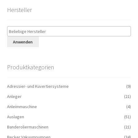
Hersteller
Anwenden
Produktkategorien
Adressier- und Kuvertiersysteme
(9)
Anleger
(21)
Anleimmaschine
(4)
Auslagen
(51)
Banderoliermaschinen
(21)
Becker Vakuumpumpen
(34)