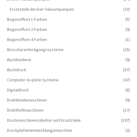
Ersatzteile Becker-Vakuumpumpen
(33)
Bogenoffset 1-Farben
(5)
Bogenoffset 2-Farben
(9)
Bogenoffset 4-Farben
(1)
Broschürenfertigungssysteme
(25)
Buchbinderei
(9)
Buchdruck
(37)
Computer-to-plate Systeme
(47)
Digitaldruck
(8)
Drahtbindemaschinen
(9)
Drahtheftmaschinen
(17)
Druckmaschinenzubehör und Ersatzteile
(107)
Druckplattenentwicklungsmaschine
(3)