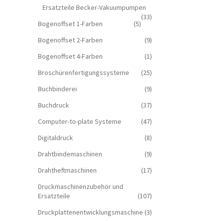
Ersatzteile Becker-Vakuumpumpen
(33)
Bogenoffset 1-Farben
(5)
Bogenoffset 2-Farben
(9)
Bogenoffset 4-Farben
(1)
Broschürenfertigungssysteme
(25)
Buchbinderei
(9)
Buchdruck
(37)
Computer-to-plate Systeme
(47)
Digitaldruck
(8)
Drahtbindemaschinen
(9)
Drahtheftmaschinen
(17)
Druckmaschinenzubehör und
Ersatzteile
(107)
Druckplattenentwicklungsmaschine
(3)