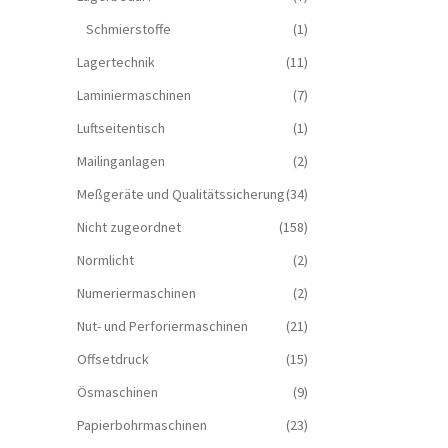
Schmierstoffe
(1)
Lagertechnik
(11)
Laminiermaschinen
(7)
Luftseitentisch
(1)
Mailinganlagen
(2)
Meßgeräte und Qualitätssicherung
(34)
Nicht zugeordnet
(158)
Normlicht
(2)
Numeriermaschinen
(2)
Nut- und Perforiermaschinen
(21)
Offsetdruck
(15)
Ösmaschinen
(9)
Papierbohrmaschinen
(23)