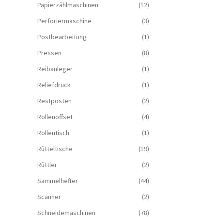
Papierzählmaschinen
(12)
Perforiermaschine
(3)
Postbearbeitung
(1)
Pressen
(8)
Reibanleger
(1)
Reliefdruck
(1)
Restposten
(2)
Rollenoffset
(4)
Rollentisch
(1)
Rütteltische
(19)
Rüttler
(2)
Sammelhefter
(44)
Scanner
(2)
Schneidemaschinen
(78)