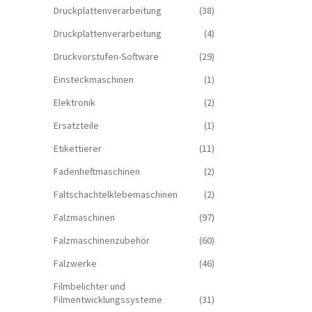
Druckplattenverarbeitung
(38)
Druckplattenverarbeitung
(4)
Druckvorstufen-Software
(29)
Einsteckmaschinen
(1)
Elektronik
(2)
Ersatzteile
(1)
Etikettierer
(11)
Fadenheftmaschinen
(2)
Faltschachtelklebemaschinen
(2)
Falzmaschinen
(97)
Falzmaschinenzubehör
(60)
Falzwerke
(46)
Filmbelichter und
Filmentwicklungssysteme
(31)