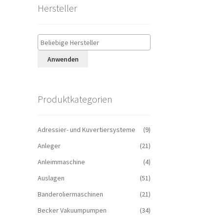
Hersteller
Anwenden
Produktkategorien
Adressier- und Kuvertiersysteme
(9)
Anleger
(21)
Anleimmaschine
(4)
Auslagen
(51)
Banderoliermaschinen
(21)
Becker Vakuumpumpen
(34)