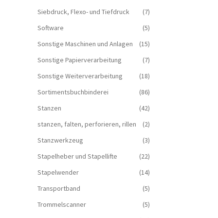
Siebdruck, Flexo- und Tiefdruck
(7)
Software
(5)
Sonstige Maschinen und Anlagen
(15)
Sonstige Papierverarbeitung
(7)
Sonstige Weiterverarbeitung
(18)
Sortimentsbuchbinderei
(86)
Stanzen
(42)
stanzen, falten, perforieren, rillen
(2)
Stanzwerkzeug
(3)
Stapelheber und Stapellifte
(22)
Stapelwender
(14)
Transportband
(5)
Trommelscanner
(5)