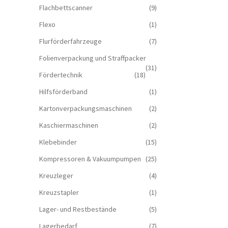
Flachbettscanner
(9)
Flexo
(1)
Flurförderfahrzeuge
(7)
Folienverpackung und Straffpacker
(31)
Fördertechnik
(18)
Hilfsförderband
(1)
Kartonverpackungsmaschinen
(2)
Kaschiermaschinen
(2)
Klebebinder
(15)
Kompressoren & Vakuum­pumpen
(25)
Kreuzleger
(4)
Kreuzstapler
(1)
Lager- und Restbestände
(5)
Lagerbedarf
(7)