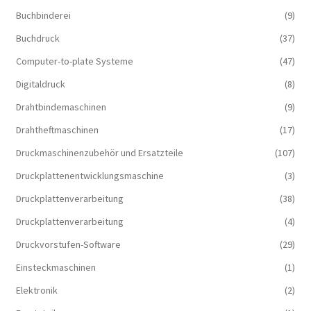
Buchbinderei
(9)
Buchdruck
(37)
Computer-to-plate Systeme
(47)
Digitaldruck
(8)
Drahtbindemaschinen
(9)
Drahtheftmaschinen
(17)
Druckmaschinenzubehör und Ersatzteile
(107)
Druckplattenentwicklungsmaschine
(3)
Druckplattenverarbeitung
(38)
Druckplattenverarbeitung
(4)
Druckvorstufen-Software
(29)
Einsteckmaschinen
(1)
Elektronik
(2)