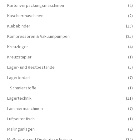
Kartonverpackungsmaschinen
(2)
Kaschiermaschinen
(2)
Klebebinder
(15)
Kompressoren & Vakuum­pumpen
(25)
Kreuzleger
(4)
Kreuzstapler
(1)
Lager- und Restbestände
(5)
Lagerbedarf
(7)
Schmierstoffe
(1)
Lagertechnik
(11)
Laminiermaschinen
(7)
Luftseitentisch
(1)
Mailinganlagen
(2)
Meßgeräte und Qualitätssicherung
(34)