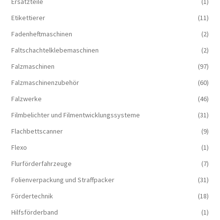
Ersatzteile
(1)
Etikettierer
(11)
Fadenheftmaschinen
(2)
Faltschachtelklebemaschinen
(2)
Falzmaschinen
(97)
Falzmaschinenzubehör
(60)
Falzwerke
(46)
Filmbelichter und Filmentwicklungssysteme
(31)
Flachbettscanner
(9)
Flexo
(1)
Flurförderfahrzeuge
(7)
Folienverpackung und Straffpacker
(31)
Fördertechnik
(18)
Hilfsförderband
(1)