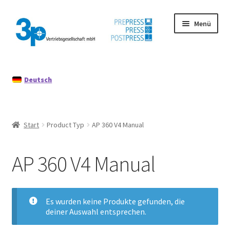
Zur
Zum
Menü
Navigation
Inhalt
springen
springen
Start
Deutsch
Datenschutz
Gebrauchtmaschinen
Start
Product Typ
AP 360 V4 Manual
Impressum
AP 360 V4 Manual
Mein Konto
Richtlinie für Rückerstattungen und Rückgaben
Es wurden keine Produkte gefunden, die
deiner Auswahl entsprechen.