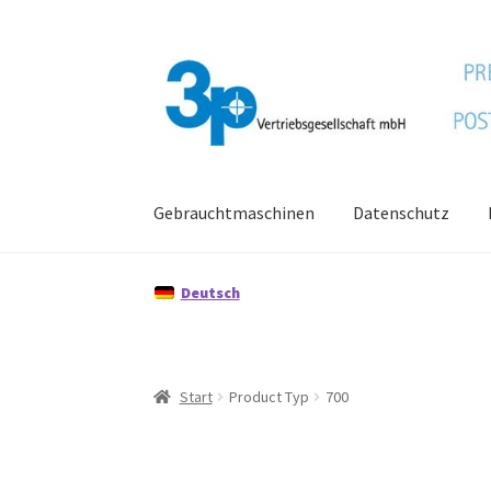
Zur
Zum
Navigation
Inhalt
springen
springen
Gebrauchtmaschinen
Datenschutz
Start
Datenschutz
Gebrauchtmaschinen
Imp
Deutsch
Start
Product Typ
700