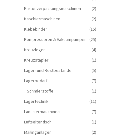
Kartonverpackungsmaschinen
(2)
Kaschiermaschinen
(2)
Klebebinder
(15)
Kompressoren & Vakuum­pumpen
(25)
Kreuzleger
(4)
Kreuzstapler
(1)
Lager- und Restbestände
(5)
Lagerbedarf
(7)
Schmierstoffe
(1)
Lagertechnik
(11)
Laminiermaschinen
(7)
Luftseitentisch
(1)
Mailinganlagen
(2)