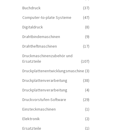
Buchdruck
(37)
Computer-to-plate Systeme
(47)
Digitaldruck
(8)
Drahtbindemaschinen
(9)
Drahtheftmaschinen
(17)
Druckmaschinenzubehör und
Ersatzteile
(107)
Druckplattenentwicklungsmaschine
(3)
Druckplattenverarbeitung
(38)
Druckplattenverarbeitung
(4)
Druckvorstufen-Software
(29)
Einsteckmaschinen
(1)
Elektronik
(2)
Ersatzteile
(1)