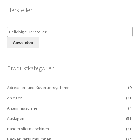
Hersteller
Anwenden
Produktkategorien
Adressier- und Kuvertiersysteme
(9)
Anleger
(21)
Anleimmaschine
(4)
Auslagen
(51)
Banderoliermaschinen
(21)
Becker Vakuumpumpen
(34)