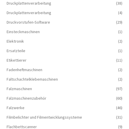
Druckplattenverarbeitung
(38)
Druckplattenverarbeitung
(4)
Druckvorstufen-Software
(29)
Einsteckmaschinen
(1)
Elektronik
(2)
Ersatzteile
(1)
Etikettierer
(11)
Fadenheftmaschinen
(2)
Faltschachtelklebemaschinen
(2)
Falzmaschinen
(97)
Falzmaschinenzubehör
(60)
Falzwerke
(46)
Filmbelichter und Filmentwicklungssysteme
(31)
Flachbettscanner
(9)