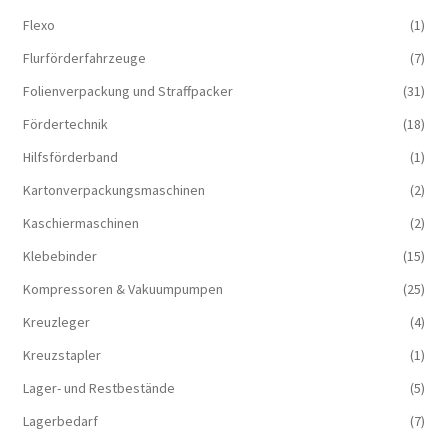
Flexo
(1)
Flurförderfahrzeuge
(7)
Folienverpackung und Straffpacker
(31)
Fördertechnik
(18)
Hilfsförderband
(1)
Kartonverpackungsmaschinen
(2)
Kaschiermaschinen
(2)
Klebebinder
(15)
Kompressoren & Vakuum­pumpen
(25)
Kreuzleger
(4)
Kreuzstapler
(1)
Lager- und Restbestände
(5)
Lagerbedarf
(7)