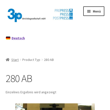
Zur
Zum
Menü
Navigation
Inhalt
springen
springen
Start
Deutsch
Datenschutz
Gebrauchtmaschinen
Start
Product Typ
280 AB
Impressum
280 AB
Mein Konto
Richtlinie für Rückerstattungen und Rückgaben
Einzelnes Ergebnis wird angezeigt