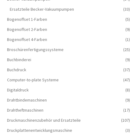
Ersatzteile Becker-Vakuumpumpen
(33)
Bogenoffset 1-Farben
(5)
Bogenoffset 2-Farben
(9)
Bogenoffset 4-Farben
(1)
Broschürenfertigungssysteme
(25)
Buchbinderei
(9)
Buchdruck
(37)
Computer-to-plate Systeme
(47)
Digitaldruck
(8)
Drahtbindemaschinen
(9)
Drahtheftmaschinen
(17)
Druckmaschinenzubehör und Ersatzteile
(107)
Druckplattenentwicklungsmaschine
(3)