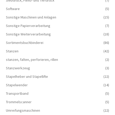
Siebdruck, Flexo- und Tiefdruck
(7)
Software
(5)
Sonstige Maschinen und Anlagen
(15)
Sonstige Papierverarbeitung
(7)
Sonstige Weiterverarbeitung
(18)
Sortimentsbuchbinderei
(86)
Stanzen
(42)
stanzen, falten, perforieren, rillen
(2)
Stanzwerkzeug
(3)
Stapelheber und Stapellifte
(22)
Stapelwender
(14)
Transportband
(5)
Trommelscanner
(5)
Umreifungsmaschinen
(22)