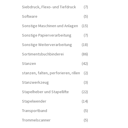
Siebdruck, Flexo- und Tiefdruck
(7)
Software
(5)
Sonstige Maschinen und Anlagen
(15)
Sonstige Papierverarbeitung
(7)
Sonstige Weiterverarbeitung
(18)
Sortimentsbuchbinderei
(86)
Stanzen
(42)
stanzen, falten, perforieren, rillen
(2)
Stanzwerkzeug
(3)
Stapelheber und Stapellifte
(22)
Stapelwender
(14)
Transportband
(5)
Trommelscanner
(5)