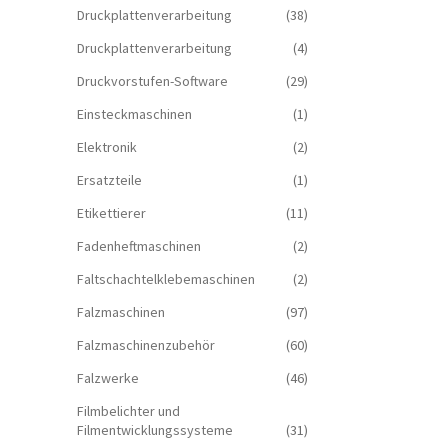
Druckplattenverarbeitung
(38)
Druckplattenverarbeitung
(4)
Druckvorstufen-Software
(29)
Einsteckmaschinen
(1)
Elektronik
(2)
Ersatzteile
(1)
Etikettierer
(11)
Fadenheftmaschinen
(2)
Faltschachtelklebemaschinen
(2)
Falzmaschinen
(97)
Falzmaschinenzubehör
(60)
Falzwerke
(46)
Filmbelichter und
Filmentwicklungssysteme
(31)