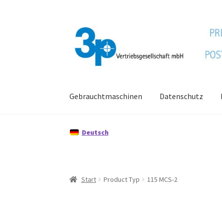
Zur
Zum
Navigation
Inhalt
springen
springen
Gebrauchtmaschinen
Datenschutz
Start
Datenschutz
Gebrauchtmaschinen
Imp
Deutsch
Start
Product Typ
115 MCS-2