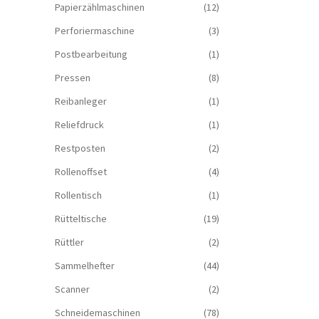
Papierzählmaschinen
(12)
Perforiermaschine
(3)
Postbearbeitung
(1)
Pressen
(8)
Reibanleger
(1)
Reliefdruck
(1)
Restposten
(2)
Rollenoffset
(4)
Rollentisch
(1)
Rütteltische
(19)
Rüttler
(2)
Sammelhefter
(44)
Scanner
(2)
Schneidemaschinen
(78)