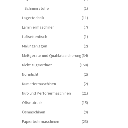
Schmierstoffe
(1)
Lagertechnik
(11)
Laminiermaschinen
(7)
Luftseitentisch
(1)
Mailinganlagen
(2)
Meßgeräte und Qualitätssicherung
(34)
Nicht zugeordnet
(158)
Normlicht
(2)
Numeriermaschinen
(2)
Nut- und Perforiermaschinen
(21)
Offsetdruck
(15)
Ösmaschinen
(9)
Papierbohrmaschinen
(23)