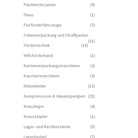
Flachbettscanner
(9)
Flexo
(1)
Flurförderfahrzeuge
(7)
Folienverpackung und Straffpacker
(31)
Fördertechnik
(18)
Hilfsförderband
(1)
Kartonverpackungsmaschinen
(2)
Kaschiermaschinen
(2)
Klebebinder
(15)
Kompressoren & Vakuum­pumpen
(25)
Kreuzleger
(4)
Kreuzstapler
(1)
Lager- und Restbestände
(5)
Lagerbedarf
(7)