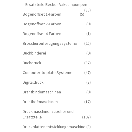
Ersatzteile Becker-Vakuumpumpen
(33)
Bogenoffset 1-Farben
(5)
Bogenoffset 2-Farben
(9)
Bogenoffset 4-Farben
(1)
Broschürenfertigungssysteme
(25)
Buchbinderei
(9)
Buchdruck
(37)
Computer-to-plate Systeme
(47)
Digitaldruck
(8)
Drahtbindemaschinen
(9)
Drahtheftmaschinen
(17)
Druckmaschinenzubehör und
Ersatzteile
(107)
Druckplattenentwicklungsmaschine
(3)