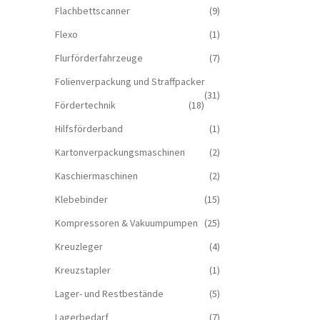
Flachbettscanner
(9)
Flexo
(1)
Flurförderfahrzeuge
(7)
Folienverpackung und Straffpacker
(31)
Fördertechnik
(18)
Hilfsförderband
(1)
Kartonverpackungsmaschinen
(2)
Kaschiermaschinen
(2)
Klebebinder
(15)
Kompressoren & Vakuum­pumpen
(25)
Kreuzleger
(4)
Kreuzstapler
(1)
Lager- und Restbestände
(5)
Lagerbedarf
(7)