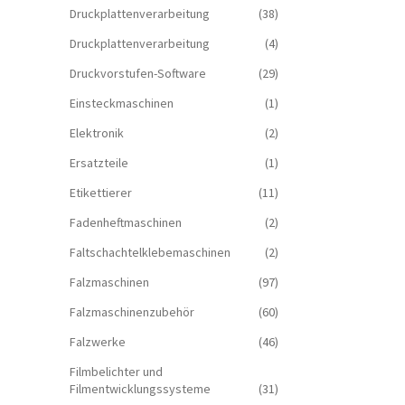
Druckplattenverarbeitung
(38)
Druckplattenverarbeitung
(4)
Druckvorstufen-Software
(29)
Einsteckmaschinen
(1)
Elektronik
(2)
Ersatzteile
(1)
Etikettierer
(11)
Fadenheftmaschinen
(2)
Faltschachtelklebemaschinen
(2)
Falzmaschinen
(97)
Falzmaschinenzubehör
(60)
Falzwerke
(46)
Filmbelichter und
Filmentwicklungssysteme
(31)