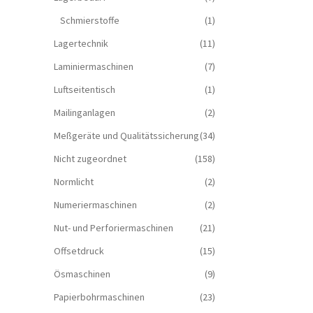
Schmierstoffe
(1)
Lagertechnik
(11)
Laminiermaschinen
(7)
Luftseitentisch
(1)
Mailinganlagen
(2)
Meßgeräte und Qualitätssicherung
(34)
Nicht zugeordnet
(158)
Normlicht
(2)
Numeriermaschinen
(2)
Nut- und Perforiermaschinen
(21)
Offsetdruck
(15)
Ösmaschinen
(9)
Papierbohrmaschinen
(23)