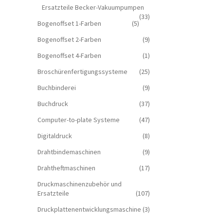
Ersatzteile Becker-Vakuumpumpen
(33)
Bogenoffset 1-Farben
(5)
Bogenoffset 2-Farben
(9)
Bogenoffset 4-Farben
(1)
Broschürenfertigungssysteme
(25)
Buchbinderei
(9)
Buchdruck
(37)
Computer-to-plate Systeme
(47)
Digitaldruck
(8)
Drahtbindemaschinen
(9)
Drahtheftmaschinen
(17)
Druckmaschinenzubehör und
Ersatzteile
(107)
Druckplattenentwicklungsmaschine
(3)