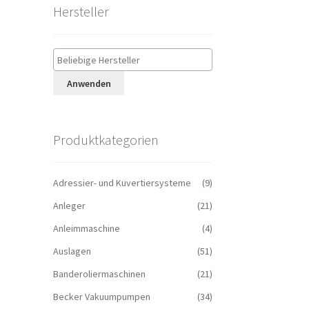
Hersteller
Anwenden
Produktkategorien
Adressier- und Kuvertiersysteme
(9)
Anleger
(21)
Anleimmaschine
(4)
Auslagen
(51)
Banderoliermaschinen
(21)
Becker Vakuumpumpen
(34)