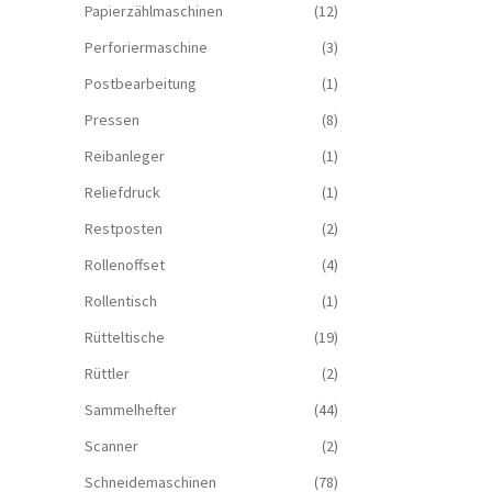
Papierzählmaschinen
(12)
Perforiermaschine
(3)
Postbearbeitung
(1)
Pressen
(8)
Reibanleger
(1)
Reliefdruck
(1)
Restposten
(2)
Rollenoffset
(4)
Rollentisch
(1)
Rütteltische
(19)
Rüttler
(2)
Sammelhefter
(44)
Scanner
(2)
Schneidemaschinen
(78)