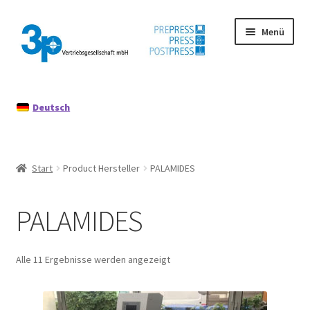
Zur
Zum
Menü
Navigation
Inhalt
springen
springen
Start
Deutsch
Datenschutz
Gebrauchtmaschinen
Start
Product Hersteller
PALAMIDES
Impressum
PALAMIDES
Mein Konto
Richtlinie für Rückerstattungen und Rückgaben
Alle 11 Ergebnisse werden angezeigt