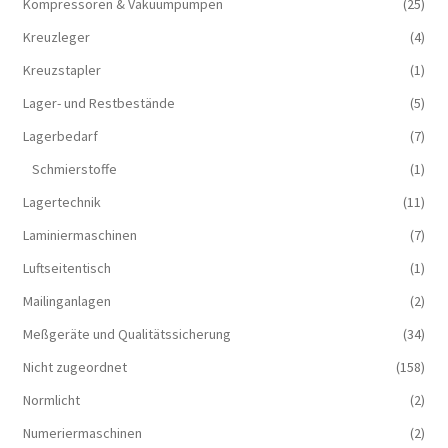
Kompressoren & Vakuum­pumpen
(25)
Kreuzleger
(4)
Kreuzstapler
(1)
Lager- und Restbestände
(5)
Lagerbedarf
(7)
Schmierstoffe
(1)
Lagertechnik
(11)
Laminiermaschinen
(7)
Luftseitentisch
(1)
Mailinganlagen
(2)
Meßgeräte und Qualitätssicherung
(34)
Nicht zugeordnet
(158)
Normlicht
(2)
Numeriermaschinen
(2)