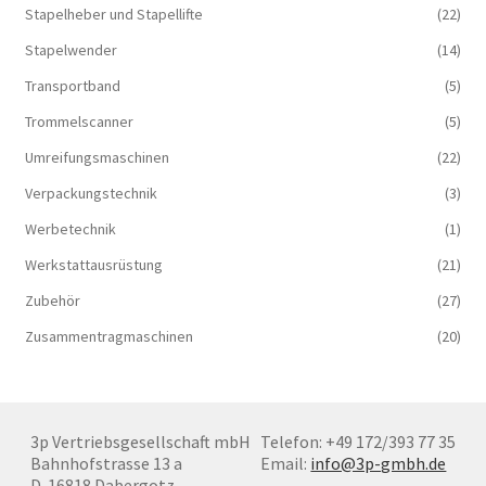
Stapelheber und Stapellifte
(22)
Stapelwender
(14)
Transportband
(5)
Trommelscanner
(5)
Umreifungsmaschinen
(22)
Verpackungstechnik
(3)
Werbetechnik
(1)
Werkstattausrüstung
(21)
Zubehör
(27)
Zusammentragmaschinen
(20)
3p Vertriebsgesellschaft mbH
Telefon: +49 172/393 77 35
Bahnhofstrasse 13 a
Email:
info@3p-gmbh.de
D-16818 Dabergotz