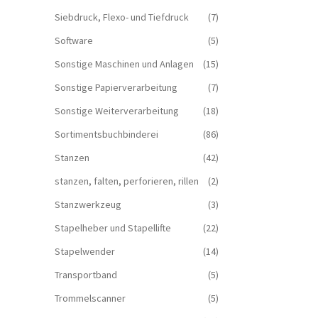
Siebdruck, Flexo- und Tiefdruck
(7)
Software
(5)
Sonstige Maschinen und Anlagen
(15)
Sonstige Papierverarbeitung
(7)
Sonstige Weiterverarbeitung
(18)
Sortimentsbuchbinderei
(86)
Stanzen
(42)
stanzen, falten, perforieren, rillen
(2)
Stanzwerkzeug
(3)
Stapelheber und Stapellifte
(22)
Stapelwender
(14)
Transportband
(5)
Trommelscanner
(5)