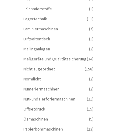
Schmierstoffe
(1)
Lagertechnik
(11)
Laminiermaschinen
(7)
Luftseitentisch
(1)
Mailinganlagen
(2)
Meßgeräte und Qualitätssicherung
(34)
Nicht zugeordnet
(158)
Normlicht
(2)
Numeriermaschinen
(2)
Nut- und Perforiermaschinen
(21)
Offsetdruck
(15)
Ösmaschinen
(9)
Papierbohrmaschinen
(23)