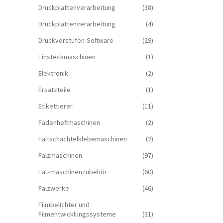
Druckplattenverarbeitung
(38)
Druckplattenverarbeitung
(4)
Druckvorstufen-Software
(29)
Einsteckmaschinen
(1)
Elektronik
(2)
Ersatzteile
(1)
Etikettierer
(11)
Fadenheftmaschinen
(2)
Faltschachtelklebemaschinen
(2)
Falzmaschinen
(97)
Falzmaschinenzubehör
(60)
Falzwerke
(46)
Filmbelichter und
Filmentwicklungssysteme
(31)