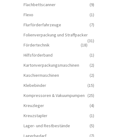
Flachbettscanner
(9)
Flexo
(1)
Flurförderfahrzeuge
(7)
Folienverpackung und Straffpacker
(31)
Fördertechnik
(18)
Hilfsförderband
(1)
Kartonverpackungsmaschinen
(2)
Kaschiermaschinen
(2)
Klebebinder
(15)
Kompressoren & Vakuum­pumpen
(25)
Kreuzleger
(4)
Kreuzstapler
(1)
Lager- und Restbestände
(5)
Lagerbedarf
(7)