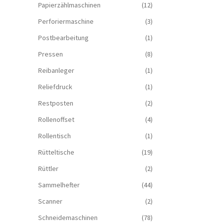
Papierzählmaschinen
(12)
Perforiermaschine
(3)
Postbearbeitung
(1)
Pressen
(8)
Reibanleger
(1)
Reliefdruck
(1)
Restposten
(2)
Rollenoffset
(4)
Rollentisch
(1)
Rütteltische
(19)
Rüttler
(2)
Sammelhefter
(44)
Scanner
(2)
Schneidemaschinen
(78)