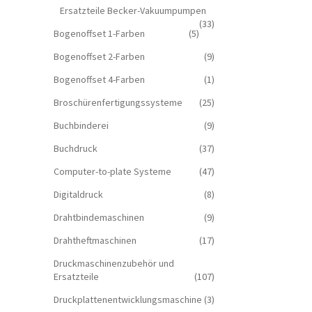
Ersatzteile Becker-Vakuumpumpen
(33)
Bogenoffset 1-Farben
(5)
Bogenoffset 2-Farben
(9)
Bogenoffset 4-Farben
(1)
Broschürenfertigungssysteme
(25)
Buchbinderei
(9)
Buchdruck
(37)
Computer-to-plate Systeme
(47)
Digitaldruck
(8)
Drahtbindemaschinen
(9)
Drahtheftmaschinen
(17)
Druckmaschinenzubehör und
Ersatzteile
(107)
Druckplattenentwicklungsmaschine
(3)