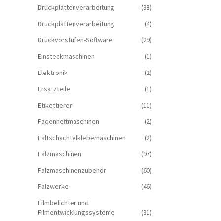
Druckplattenverarbeitung
(38)
Druckplattenverarbeitung
(4)
Druckvorstufen-Software
(29)
Einsteckmaschinen
(1)
Elektronik
(2)
Ersatzteile
(1)
Etikettierer
(11)
Fadenheftmaschinen
(2)
Faltschachtelklebemaschinen
(2)
Falzmaschinen
(97)
Falzmaschinenzubehör
(60)
Falzwerke
(46)
Filmbelichter und
Filmentwicklungssysteme
(31)