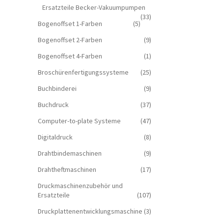
Ersatzteile Becker-Vakuumpumpen
(33)
Bogenoffset 1-Farben
(5)
Bogenoffset 2-Farben
(9)
Bogenoffset 4-Farben
(1)
Broschürenfertigungssysteme
(25)
Buchbinderei
(9)
Buchdruck
(37)
Computer-to-plate Systeme
(47)
Digitaldruck
(8)
Drahtbindemaschinen
(9)
Drahtheftmaschinen
(17)
Druckmaschinenzubehör und
Ersatzteile
(107)
Druckplattenentwicklungsmaschine
(3)