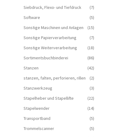
Siebdruck, Flexo- und Tiefdruck
(7)
Software
(5)
Sonstige Maschinen und Anlagen
(15)
Sonstige Papierverarbeitung
(7)
Sonstige Weiterverarbeitung
(18)
Sortimentsbuchbinderei
(86)
Stanzen
(42)
stanzen, falten, perforieren, rillen
(2)
Stanzwerkzeug
(3)
Stapelheber und Stapellifte
(22)
Stapelwender
(14)
Transportband
(5)
Trommelscanner
(5)