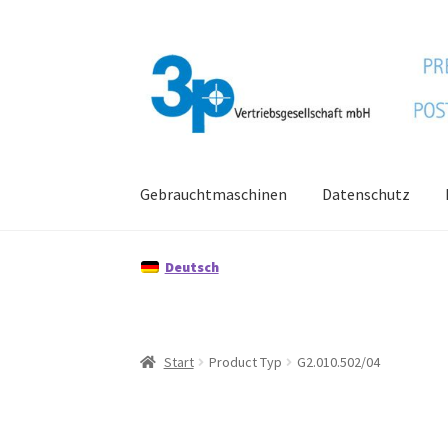
Zur
Zum
Navigation
Inhalt
springen
springen
Gebrauchtmaschinen
Datenschutz
Start
Datenschutz
Gebrauchtmaschinen
Imp
Deutsch
Start
Product Typ
G2.010.502/04