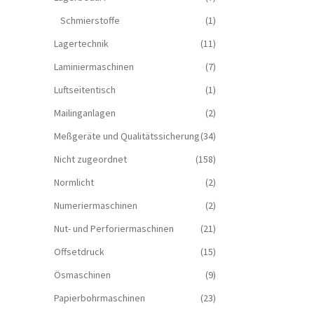
Schmierstoffe
(1)
Lagertechnik
(11)
Laminiermaschinen
(7)
Luftseitentisch
(1)
Mailinganlagen
(2)
Meßgeräte und Qualitätssicherung
(34)
Nicht zugeordnet
(158)
Normlicht
(2)
Numeriermaschinen
(2)
Nut- und Perforiermaschinen
(21)
Offsetdruck
(15)
Ösmaschinen
(9)
Papierbohrmaschinen
(23)