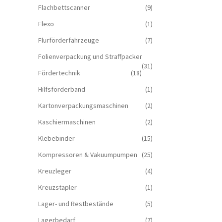
Flachbettscanner
(9)
Flexo
(1)
Flurförderfahrzeuge
(7)
Folienverpackung und Straffpacker
(31)
Fördertechnik
(18)
Hilfsförderband
(1)
Kartonverpackungsmaschinen
(2)
Kaschiermaschinen
(2)
Klebebinder
(15)
Kompressoren & Vakuum­pumpen
(25)
Kreuzleger
(4)
Kreuzstapler
(1)
Lager- und Restbestände
(5)
Lagerbedarf
(7)