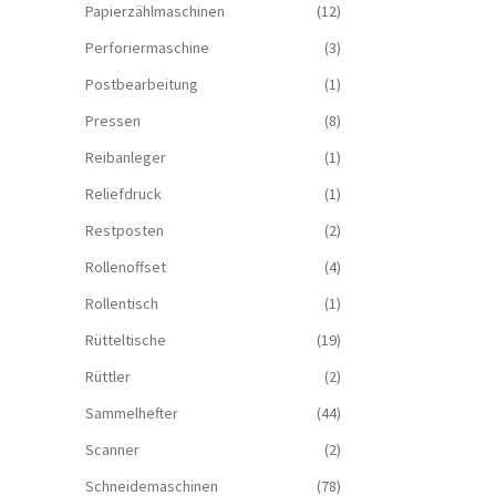
Papierzählmaschinen
(12)
Perforiermaschine
(3)
Postbearbeitung
(1)
Pressen
(8)
Reibanleger
(1)
Reliefdruck
(1)
Restposten
(2)
Rollenoffset
(4)
Rollentisch
(1)
Rütteltische
(19)
Rüttler
(2)
Sammelhefter
(44)
Scanner
(2)
Schneidemaschinen
(78)