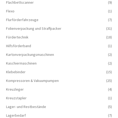
Flachbettscanner
(9)
Flexo
(1)
Flurförderfahrzeuge
(7)
Folienverpackung und Straffpacker
(31)
Fördertechnik
(18)
Hilfsförderband
(1)
Kartonverpackungsmaschinen
(2)
Kaschiermaschinen
(2)
Klebebinder
(15)
Kompressoren & Vakuum­pumpen
(25)
Kreuzleger
(4)
Kreuzstapler
(1)
Lager- und Restbestände
(5)
Lagerbedarf
(7)