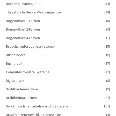
Becker Vakuumpumpen
(34)
Ersatzteile Becker-Vakuumpumpen
(33)
Bogenoffset 1-Farben
(5)
Bogenoffset 2-Farben
(9)
Bogenoffset 4-Farben
(1)
Broschürenfertigungssysteme
(25)
Buchbinderei
(9)
Buchdruck
(37)
Computer-to-plate Systeme
(47)
Digitaldruck
(8)
Drahtbindemaschinen
(9)
Drahtheftmaschinen
(17)
Druckmaschinenzubehör und Ersatzteile
(107)
Druckplattenentwicklungsmaschine
(3)