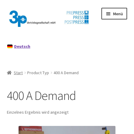
Zur
Zum
Menü
Navigation
Inhalt
springen
springen
Start
Deutsch
Datenschutz
Gebrauchtmaschinen
Start
Product Typ
400 A Demand
Impressum
400 A Demand
Mein Konto
Richtlinie für Rückerstattungen und Rückgaben
Einzelnes Ergebnis wird angezeigt