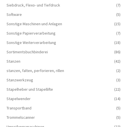
Siebdruck, Flexo- und Tiefdruck
(7)
Software
(5)
Sonstige Maschinen und Anlagen
(15)
Sonstige Papierverarbeitung
(7)
Sonstige Weiterverarbeitung
(18)
Sortimentsbuchbinderei
(86)
Stanzen
(42)
stanzen, falten, perforieren, rillen
(2)
Stanzwerkzeug
(3)
Stapelheber und Stapellifte
(22)
Stapelwender
(14)
Transportband
(5)
Trommelscanner
(5)
Umreifungsmaschinen
(22)