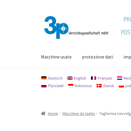
Vai
Vai
alla
al
navigazione
contenuto
Macchine usate
protezione dati
imp
Home
Il mio conto
impronta
Macchine usate
Deutsch
English
Français
Ned
Русский
Indonesia
Dansk
pol
Home
Macchine da taglio
Taglierina riavvol