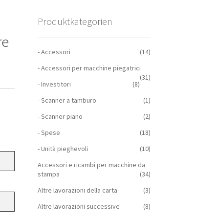
Produktkategorien
re
- Accessori
(14)
- Accessori per macchine piegatrici
(31)
- Investitori
(8)
- Scanner a tamburo
(1)
- Scanner piano
(2)
- Spese
(18)
- Unità pieghevoli
(10)
Accessori e ricambi per macchine da
stampa
(34)
Altre lavorazioni della carta
(3)
Altre lavorazioni successive
(8)