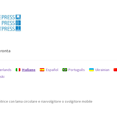
ronta
Politica per rimborsi e resi
protezione dati
Ricerca
erlands
Italiano
Español
Português
Ukrainian
ski
gitrice con lama circolare e riavvolgitore o svolgitore mobile