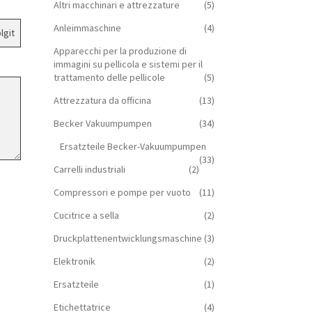
Altri macchinari e attrezzature
(5)
Anleimmaschine
(4)
Apparecchi per la produzione di
immagini su pellicola e sistemi per il
trattamento delle pellicole
(5)
Attrezzatura da officina
(13)
Becker Vakuumpumpen
(34)
Ersatzteile Becker-Vakuumpumpen
(33)
Carrelli industriali
(2)
Compressori e pompe per vuoto
(11)
Cucitrice a sella
(2)
Druckplattenentwicklungsmaschine
(3)
Elektronik
(2)
Ersatzteile
(1)
Etichettatrice
(4)