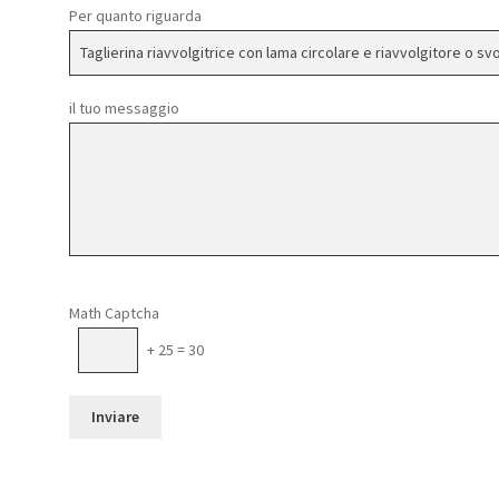
Per quanto riguarda
il tuo messaggio
Si prega di lasciare vuoto questo campo.
Math Captcha
+ 25 = 30