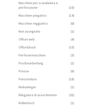
Macchine per scanalatura e
perforazione
(10)
Macchine piegatrici
(14)
Macchine reggiatrici
(6)
Non assegnato
(1)
Offset web
(4)
Offsetdruck
(15)
Perforiermaschine
(3)
Postbearbeitung
(1)
Presse
(6)
Punzonatura
(18)
Reibanleger
(1)
Rilegatura di assortimento
(35)
Rollentisch
(1)