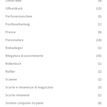
Offset web
(4)
Offsetdruck
(15)
Perforiermaschine
(3)
Postbearbeitung
(1)
Presse
(6)
Punzonatura
(18)
Reibanleger
(1)
Rilegatura di assortimento
(35)
Rollentisch
(1)
Rüttler
(2)
Scanner
(2)
Scorte e rimanenze di magazzino
(3)
Scorte rimanenti
(1)
Sistemi computer-to-plate
(6)