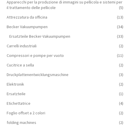
Apparecchi per la produzione di immagini su pellicola e sistemi per
il trattamento delle pellicole
(5)
Attrezzatura da officina
(13)
Becker Vakuumpumpen
(34)
Ersatzteile Becker-Vakuumpumpen
(33)
Carrelli industriali
(2)
Compressori e pompe per vuoto
(11)
Cucitrice a sella
(2)
Druckplattenentwicklungsmaschine
(3)
Elektronik
(2)
Ersatzteile
(1)
Etichettatrice
(4)
Foglio offset a 2 colori
(2)
folding machines
(2)