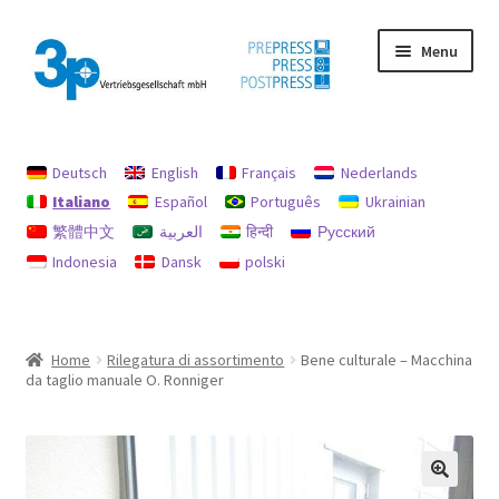
Vai
Vai
Menu
alla
al
navigazione
contenuto
Home
Deutsch
English
Français
Nederlands
Il mio conto
Italiano
Español
Português
Ukrainian
繁體中文
العربية
हिन्दी
Русский
impronta
Indonesia
Dansk
polski
Macchine usate
Politica per rimborsi e resi
Home
Rilegatura di assortimento
Bene culturale – Macchina
da taglio manuale O. Ronniger
protezione dati
Ricerca