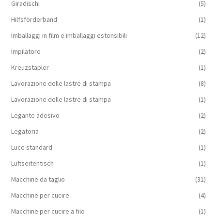
Giradischi
(5)
Hilfsförderband
(1)
Imballaggi in film e imballaggi estensibili
(12)
Impilatore
(2)
Kreuzstapler
(1)
Lavorazione delle lastre di stampa
(8)
Lavorazione delle lastre di stampa
(1)
Legante adesivo
(2)
Legatoria
(2)
Luce standard
(1)
Luftseitentisch
(1)
Macchine da taglio
(31)
Macchine per cucire
(4)
Macchine per cucire a filo
(1)