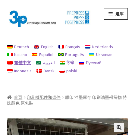
跳
跳
選單
至
至
導
主
覽
要
首頁
列
內
容
Deutsch
English
Français
Nederlands
印記
Italiano
Español
Português
Ukrainian
繁體中文
العربية
हिन्दी
Русский
我的帳戶
Indonesia
Dansk
polski
機器
退款和退貨政策
首頁
印刷機配件和備件
膠印 油墨庫存 印刷油墨殘留物 特
殊顏色 原包裝
隱私