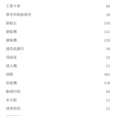
工業卡車
(6)
庫存和剩餘庫存
(4)
振動台
(18)
捆紮機
(21)
捆紮機
(20)
捲筒紙膠印
(4)
掃描器
(2)
插入機
(1)
摺疊
(85)
收集機
(19)
數碼印刷
(6)
未分配
(1)
標準照明
(1)