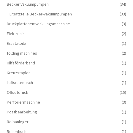
Becker Vakuumpumpen
(34)
Ersatzteile Becker-Vakuumpumpen
(33)
Druckplattenentwicklungsmaschine
(3)
Elektronik
(2)
Ersatzteile
(1)
folding machines
(2)
Hilfsförderband
(1)
Kreuzstapler
(1)
Luftseitentisch
(1)
Offsetdruck
(15)
Perforiermaschine
(3)
Postbearbeitung
(1)
Reibanleger
(1)
Rollentisch
(1)