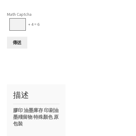
請將這個欄位留空。
Math Captcha
+ 4 = 6
描述
膠印 油墨庫存 印刷油
墨殘留物 特殊顏色 原
包裝