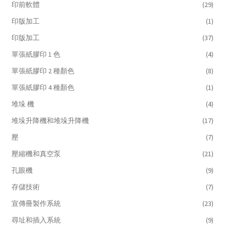
印前軟體
(29)
印版加工
(1)
印版加工
(37)
單張紙膠印 1 色
(4)
單張紙膠印 2 種顏色
(8)
單張紙膠印 4 種顏色
(1)
堆垛 機
(4)
堆垛升降機和堆垛升降機
(17)
壓
(7)
壓縮機和真空泵
(21)
孔眼機
(9)
存儲技術
(7)
宣傳冊製作系統
(23)
尋址和插入系統
(9)