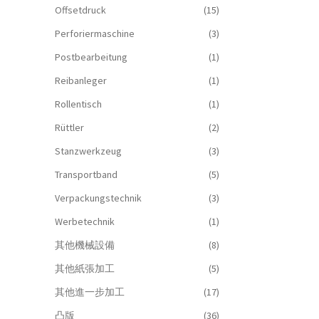
Offsetdruck
(15)
Perforiermaschine
(3)
Postbearbeitung
(1)
Reibanleger
(1)
Rollentisch
(1)
Rüttler
(2)
Stanzwerkzeug
(3)
Transportband
(5)
Verpackungstechnik
(3)
Werbetechnik
(1)
其他機械設備
(8)
其他紙張加工
(5)
其他進一步加工
(17)
凸版
(36)