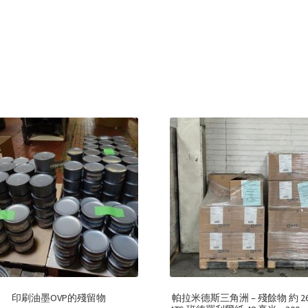
印刷油墨OVP的殘留物
帕拉米德斯三角洲 – 殘餘物 約 26