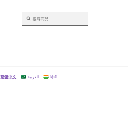
搜
搜
尋
尋
關
鍵
字:
繁體中文
العربية
हिन्दी