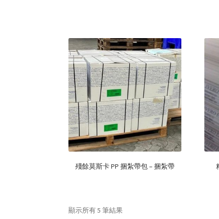
殘餘莫斯卡 PP 捆紮帶包 – 捆紮帶
顯示所有 5 筆結果