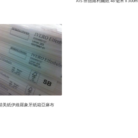
ATS 班德羅利爾紙 48 毫米 x 300
精美紙伊維羅象牙紙箱亞麻布