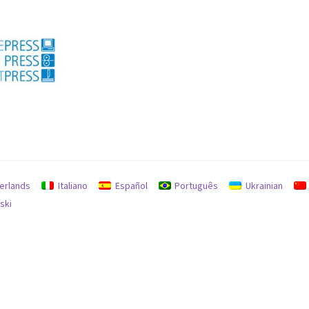
私
erlands
Italiano
Español
Português
Ukrainian
ski