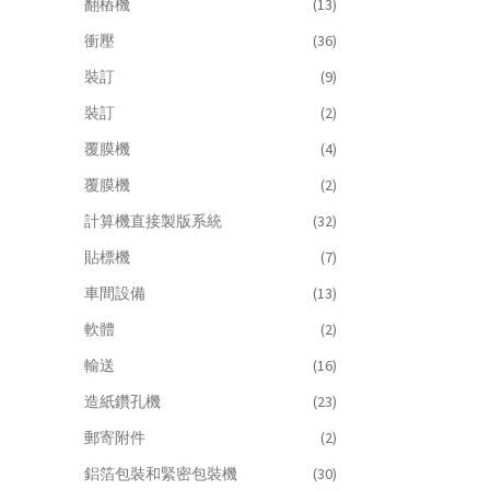
翻樁機
(13)
衝壓
(36)
裝訂
(9)
裝訂
(2)
覆膜機
(4)
覆膜機
(2)
計算機直接製版系統
(32)
貼標機
(7)
車間設備
(13)
軟體
(2)
輸送
(16)
造紙鑽孔機
(23)
郵寄附件
(2)
鋁箔包裝和緊密包裝機
(30)