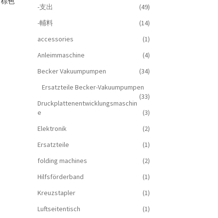
m 棕色
-支出
(49)
-輔料
(14)
accessories
(1)
Anleimmaschine
(4)
Becker Vakuumpumpen
(34)
Ersatzteile Becker-Vakuumpumpen
(33)
Druckplattenentwicklungsmaschin
e
(3)
Elektronik
(2)
Ersatzteile
(1)
folding machines
(2)
Hilfsförderband
(1)
Kreuzstapler
(1)
Luftseitentisch
(1)