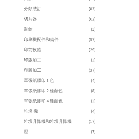
分類裝訂
(83)
切片器
(62)
剩餘
(1)
印刷機配件和備件
(97)
印前軟體
(29)
印版加工
(1)
印版加工
(37)
單張紙膠印 1 色
(4)
單張紙膠印 2 種顏色
(8)
單張紙膠印 4 種顏色
(1)
堆垛 機
(4)
堆垛升降機和堆垛升降機
(17)
壓
(7)