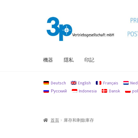
跳
跳
至
至
導
主
覽
要
列
內
容
機器
隱私
印記
首頁
印記
我的帳戶
機器
退款和退貨政策
隱
Deutsch
English
Français
Ned
Русский
Indonesia
Dansk
pol
首頁
庫存和剩餘庫存