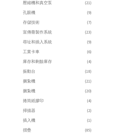
壓縮機和真空泵
(21)
孔眼機
(9)
存儲技術
(7)
宣傳冊製作系統
(23)
尋址和插入系統
(9)
工業卡車
(6)
庫存和剩餘庫存
(4)
振動台
(18)
捆紮機
(21)
捆紮機
(20)
捲筒紙膠印
(4)
掃描器
(2)
插入機
(1)
摺疊
(85)