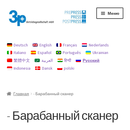
Перейти
Перейти
Меню
к
к
навигации
содержимому
Главная
Deutsch
English
Français
Nederlands
My Account
Italiano
Español
Português
Ukrainian
繁體中文
العربية
हिन्दी
Русский
Used machines
Indonesia
Dansk
polski
Защита данных
Оттиск
Главная
- Барабанный сканер
Политика возврата и возмещения
- Барабанный сканер