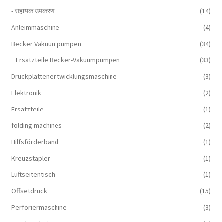
- सहायक उपकरण
(14)
Anleimmaschine
(4)
Becker Vakuumpumpen
(34)
Ersatzteile Becker-Vakuumpumpen
(33)
Druckplattenentwicklungsmaschine
(3)
Elektronik
(2)
Ersatzteile
(1)
folding machines
(2)
Hilfsförderband
(1)
Kreuzstapler
(1)
Luftseitentisch
(1)
Offsetdruck
(15)
Perforiermaschine
(3)