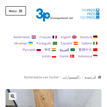
Skip
Skip
Menu
to
to
navigation
content
الرئيسية
Nederlands
Français
English
Deutsch
الآلات المستعملة
Ukrainian
Português
Español
Italiano
繁體中文
العربية
हिन्दी
Русский
بصمة
polski
Dansk
Indonesia
حسابي
حماية البيانات
الرئيسية
- إكسسوارات
Rasterwalze von Zecher
سياسة الاسترداد والإرجاع
يبحث