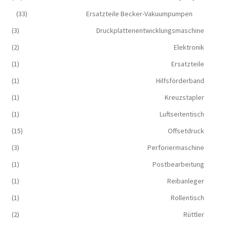
(33)
Ersatzteile Becker-Vakuumpumpen
(3)
Druckplattenentwicklungsmaschine
(2)
Elektronik
(1)
Ersatzteile
(1)
Hilfsförderband
(1)
Kreuzstapler
(1)
Luftseitentisch
(15)
Offsetdruck
(3)
Perforiermaschine
(1)
Postbearbeitung
(1)
Reibanleger
(1)
Rollentisch
(2)
Rüttler