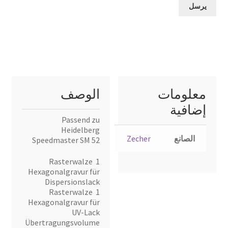
معلومات
الوصف
إضافية
Passend zu
Heidelberg
الصانع
Zecher
Speedmaster SM 52
1 Rasterwalze
Hexagonalgravur für
Dispersionslack
1 Rasterwalze
Hexagonalgravur für
UV-Lack
Übertragungsvolume