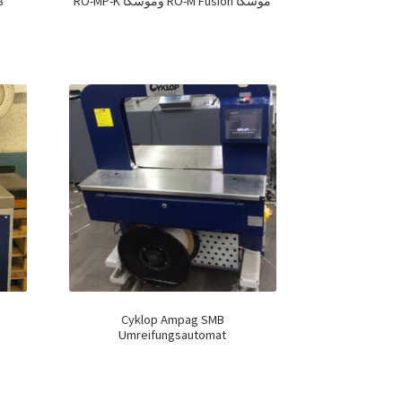
موسكا RO-M Fusion وموسكا RO-MP-K
8
Cyklop Ampag SMB
Umreifungsautomat