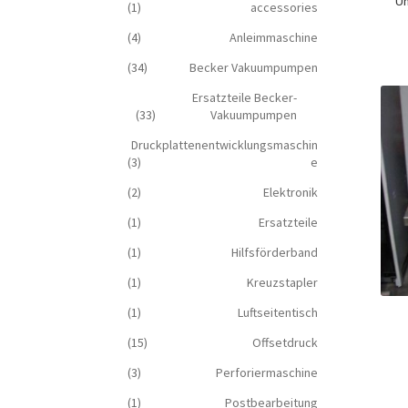
Um
(1)
accessories
(4)
Anleimmaschine
(34)
Becker Vakuumpumpen
Ersatzteile Becker-
(33)
Vakuumpumpen
Druckplattenentwicklungsmaschin
(3)
e
(2)
Elektronik
(1)
Ersatzteile
(1)
Hilfsförderband
(1)
Kreuzstapler
(1)
Luftseitentisch
(15)
Offsetdruck
(3)
Perforiermaschine
(1)
Postbearbeitung