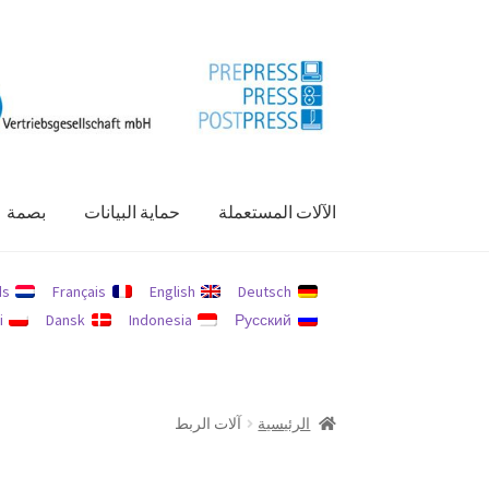
Skip
Skip
to
to
navigation
content
الآلات المستعملة
حماية البيانات
بصمة
الرئيسية
الآلات المستعملة
بصمة
حسابي
حماية الب
ds
Français
English
Deutsch
i
Dansk
Indonesia
Русский
الرئيسية
آلات الربط