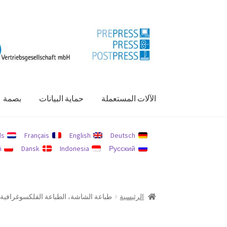
Skip
Skip
to
to
navigation
content
الآلات المستعملة
حماية البيانات
بصمة
الرئيسية
الآلات المستعملة
بصمة
حسابي
حماية الب
ds
Français
English
Deutsch
i
Dansk
Indonesia
Русский
الرئيسية
طباعة الشاشة، الطباعة الفلكسوغرافية 