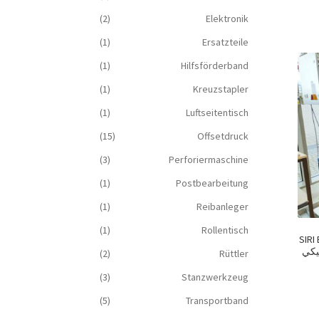
(2)
Elektronik
(1)
Ersatzteile
(1)
Hilfsförderband
(1)
Kreuzstapler
(1)
Luftseitentisch
(15)
Offsetdruck
(3)
Perforiermaschine
(1)
Postbearbeitung
(1)
Reibanleger
(1)
Rollentisch
SIRI BO
(2)
Rüttler
(3)
Stanzwerkzeug
(5)
Transportband