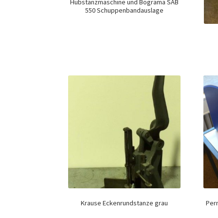
Hubstanzmaschine und Bograma SAB
550 Schuppenbandauslage
Krause Eckenrundstanze grau
Per