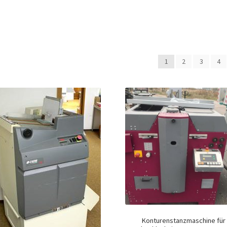
1
2
3
4
Konturenstanzmaschine für