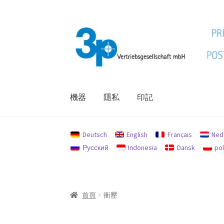
跳
跳
至
至
導
主
覽
要
列
內
容
機器
隱私
印記
首頁
印記
我的帳戶
機器
退款和退貨政策
隱
Deutsch
English
Français
Ned
Русский
Indonesia
Dansk
pol
首頁
衝壓