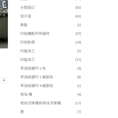
分類裝訂
(83)
切片器
(62)
剩餘
(1)
印刷機配件和備件
(97)
印前軟體
(29)
印版加工
(1)
印版加工
(37)
單張紙膠印 1 色
(4)
單張紙膠印 2 種顏色
(8)
單張紙膠印 4 種顏色
(1)
堆垛 機
(4)
堆垛升降機和堆垛升降機
(17)
壓
(7)