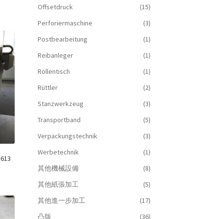
Offsetdruck
(15)
Perforiermaschine
(3)
Postbearbeitung
(1)
Reibanleger
(1)
Rollentisch
(1)
Rüttler
(2)
Stanzwerkzeug
(3)
Transportband
(5)
Verpackungstechnik
(3)
Werbetechnik
(1)
1613
其他機械設備
(8)
其他紙張加工
(5)
其他進一步加工
(17)
凸版
(36)