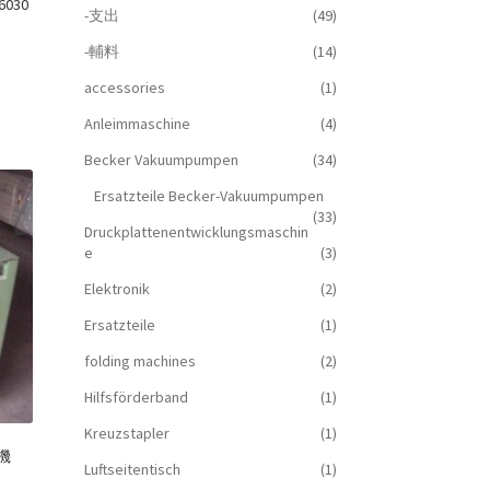
6030
-支出
(49)
-輔料
(14)
accessories
(1)
Anleimmaschine
(4)
Becker Vakuumpumpen
(34)
Ersatzteile Becker-Vakuumpumpen
(33)
Druckplattenentwicklungsmaschin
e
(3)
Elektronik
(2)
Ersatzteile
(1)
folding machines
(2)
Hilfsförderband
(1)
Kreuzstapler
(1)
孔機
Luftseitentisch
(1)