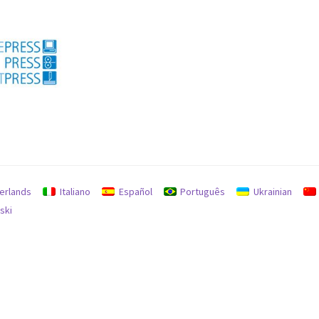
私
erlands
Italiano
Español
Português
Ukrainian
ski