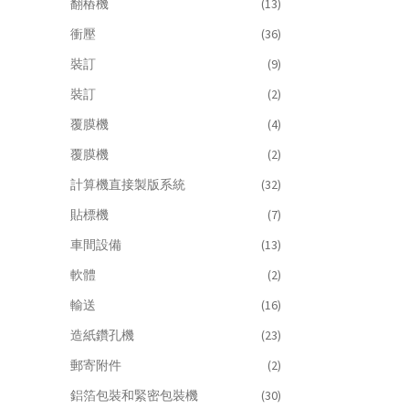
翻樁機
(13)
衝壓
(36)
裝訂
(9)
裝訂
(2)
覆膜機
(4)
覆膜機
(2)
計算機直接製版系統
(32)
貼標機
(7)
車間設備
(13)
軟體
(2)
輸送
(16)
造紙鑽孔機
(23)
郵寄附件
(2)
鋁箔包裝和緊密包裝機
(30)