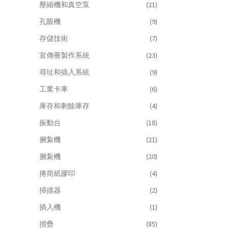
壓縮機和真空泵
(21)
孔眼機
(9)
存儲技術
(7)
宣傳冊製作系統
(23)
尋址和插入系統
(9)
工業卡車
(6)
庫存和剩餘庫存
(4)
振動台
(18)
捆紮機
(21)
捆紮機
(20)
捲筒紙膠印
(4)
掃描器
(2)
插入機
(1)
摺疊
(85)