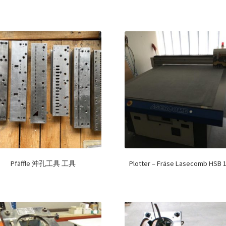
Pfäffle 沖孔工具 工具
Plotter – Fräse Lasecomb HSB 