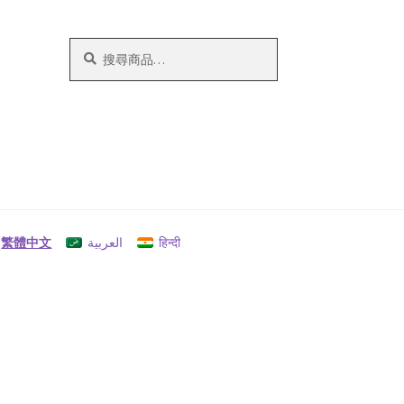
搜
搜
尋
尋
關
鍵
字:
繁體中文
العربية
हिन्दी