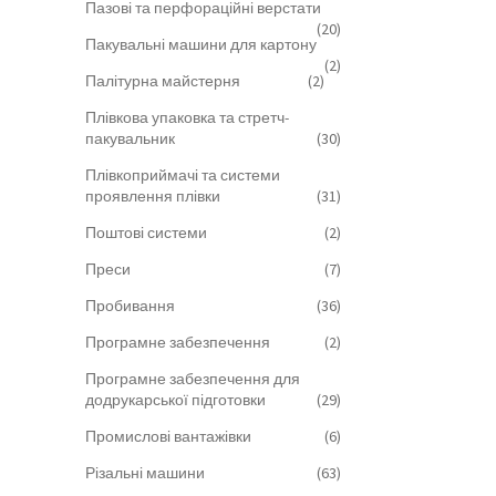
Пазові та перфораційні верстати
(20)
Пакувальні машини для картону
(2)
Палітурна майстерня
(2)
Плівкова упаковка та стретч-
пакувальник
(30)
Плівкоприймачі та системи
проявлення плівки
(31)
Поштові системи
(2)
Преси
(7)
Пробивання
(36)
Програмне забезпечення
(2)
Програмне забезпечення для
додрукарської підготовки
(29)
Промислові вантажівки
(6)
Різальні машини
(63)