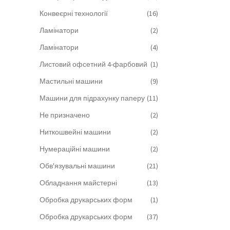
Конвеєрні технології
(16)
Ламінатори
(2)
Ламінатори
(4)
Листовий офсетний 4-фарбовий
(1)
Мастильні машини
(9)
Машини для підрахунку паперу
(11)
Не призначено
(2)
Ниткошвейні машини
(2)
Нумераційні машини
(2)
Обв'язувальні машини
(21)
Обладнання майстерні
(13)
Обробка друкарських форм
(1)
Обробка друкарських форм
(37)