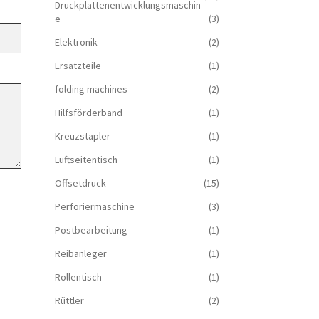
Druckplattenentwicklungsmaschin
e
(3)
Elektronik
(2)
Ersatzteile
(1)
folding machines
(2)
Hilfsförderband
(1)
Kreuzstapler
(1)
Luftseitentisch
(1)
Offsetdruck
(15)
Perforiermaschine
(3)
Postbearbeitung
(1)
Reibanleger
(1)
Rollentisch
(1)
Rüttler
(2)