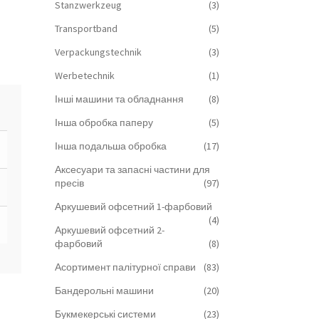
Stanzwerkzeug
(3)
Transportband
(5)
Verpackungstechnik
(3)
Werbetechnik
(1)
Інші машини та обладнання
(8)
Інша обробка паперу
(5)
Інша подальша обробка
(17)
Аксесуари та запасні частини для
пресів
(97)
Аркушевий офсетний 1-фарбовий
(4)
Аркушевий офсетний 2-
фарбовий
(8)
Асортимент палітурної справи
(83)
Бандерольні машини
(20)
Букмекерські системи
(23)