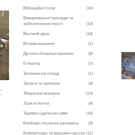
Вібраційні столи
(18)
Вимірювальні прилади та
забезпечення якості
(33)
Високий друк
(36)
Вставні машини
(1)
Дротяні в'язальні машини
(8)
Етикетка
(7)
Залишок на складі
(1)
Запаси та залишки
(4)
 –
Збиральні машини
(19)
я
Зсув полотна
(4)
Зшивач сідельних швів
(36)
Клейова сполучна речовина
(9)
Компресори та вакуумні насоси
(21)