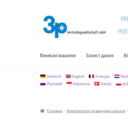
Перейти
Перейти
до
до
навігації
вмісту
Вживані машини
Захист даних
В
Головна
My Account
Privacy Policy
Used mac
Deutsch
English
Français
Ned
Русский
Indonesia
Dansk
pol
Головна
Компресори та вакуумні насоси