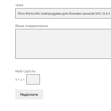
тема
Ваше повідомлення
Please leave this field empty.
Math Captcha
5 + 1 =