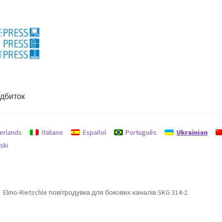
ідбиток
hines
Відбиток
Політика відшкодувань та повернень
erlands
Italiano
Español
Português
Ukrainian
ski
Elmo-Rietschle повітродувка для бокових каналів SKG 314-2