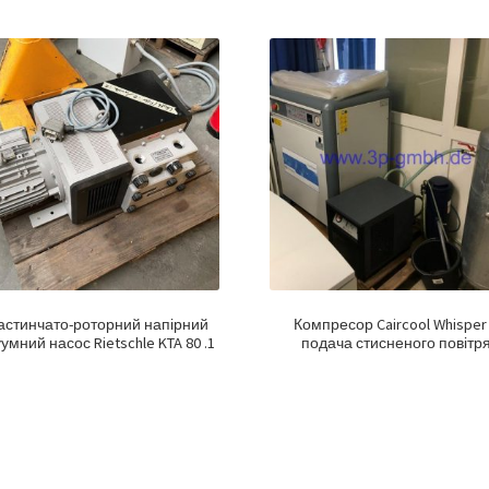
астинчато-роторний напірний
Компресор Caircool Whisper
умний насос Rietschle KTA 80 .1
подача стисненого повітр