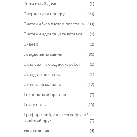
Рельєфний друк
(1)
Свердла для паперу
(23)
Системи "комп'ютер-пластина
(33)
Системи адресації та вставки
(9)
Сканер
(2)
складальні машини
(86)
Склеювачі складних коробок
(1)
Стандартне світло
(1)
Степлерні машини
(12)
Технологія зберігання
(7)
Токар паль
(13)
Трафаретний, флексографічний і
глибокий друк
(7)
Укладальник
(4)