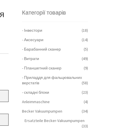
ля
Категорії товарів
- Інвестори
(18)
- Аксесуари
(14)
- Барабанний сканер
(5)
- Витрати
(49)
- Планшетний сканер
(9)
- Приладдя для фальцювальних
верстатів
(58)
- складні блоки
(23)
Anleimmaschine
(4)
Becker Vakuumpumpen
(34)
Ersatzteile Becker-Vakuumpumpen
(33)