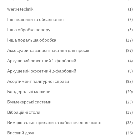
Werbetechnik
(1)
Інші машини та обладнання
(8)
Інша обробка паперу
(5)
Інша подальша обробка
(17)
Аксесуари та запасні частини для пресів
(97)
Аркушевий офсетний 1-фарбовий
(4)
Аркушевий офсетний 2-фарбовий
(8)
Асортимент палітурної справи
(83)
Бандерольні машини
(20)
Букмекерські системи
(23)
Вібраційні столи
(18)
Вимірювальні прилади та забезпечення якості
(33)
Високий друк
(36)