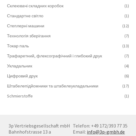
Склеювачі складних коробок
(1)
Стандартне світло
(1)
Степлерні машини
(12)
Технологія зберігання
(7)
Токар паль
(13)
Трафаретний, флексографічний і глибокий друк
(7)
Укладальник
(4)
Цифровий друк
(6)
Штабелепідйомники та штабелеукладальники
(17)
Schmierstoffe
(1)
3p Vertriebsgesellschaft mbH
Telefon: +49 172/393 77 35
Bahnhofstrasse 13 a
Email:
info@3p-gmbh.de