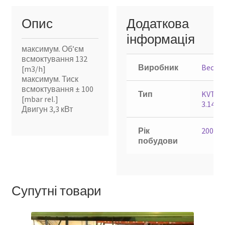
Опис
Додаткова
інформація
максимум. Об’єм
всмоктування 132
Виробник
Becker
[m3/h]
максимум. Тиск
всмоктування ± 100
Тип
KVT
[mbar rel.]
3.140
Двигун 3,3 кВт
Рік
2006
побудови
Супутні товари