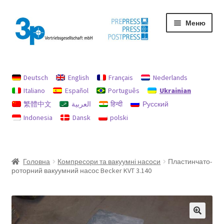
Перейти
Перейти
Меню
до
до
навігації
вмісту
Головна
Deutsch
English
Français
Nederlands
My Account
Italiano
Español
Português
Ukrainian
繁體中文
العربية
हिन्दी
Русский
Privacy Policy
Indonesia
Dansk
polski
Used machines
Відбиток
Головна
Компресори та вакуумні насоси
Пластинчато-
роторний вакуумний насос Becker KVT 3.140
Політика відшкодувань та повернень