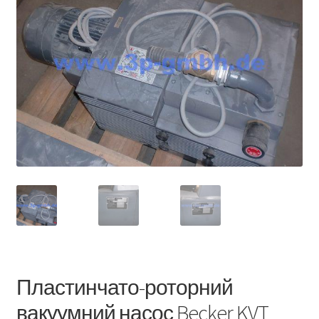
Пластинчато-роторний
вакуумний насос Becker KVT