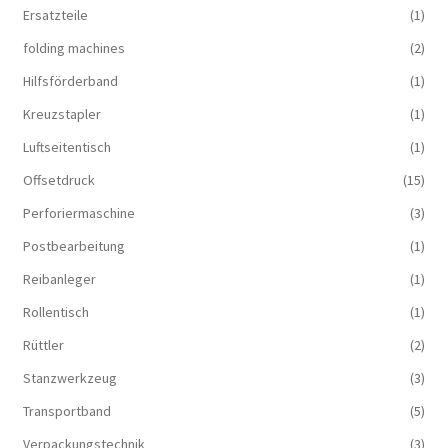
Ersatzteile
(1)
folding machines
(2)
Hilfsförderband
(1)
Kreuzstapler
(1)
Luftseitentisch
(1)
Offsetdruck
(15)
Perforiermaschine
(3)
Postbearbeitung
(1)
Reibanleger
(1)
Rollentisch
(1)
Rüttler
(2)
Stanzwerkzeug
(3)
Transportband
(5)
Verpackungstechnik
(3)