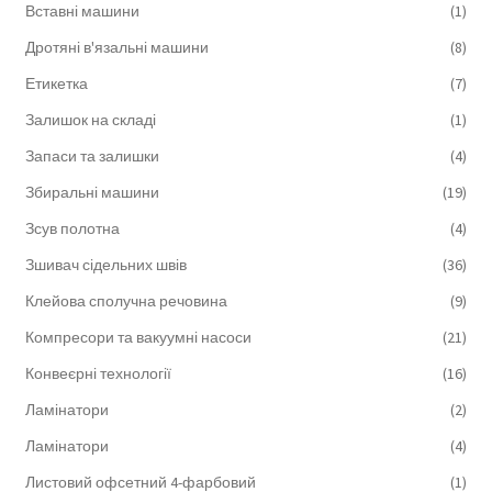
Вставні машини
(1)
Дротяні в'язальні машини
(8)
Етикетка
(7)
Залишок на складі
(1)
Запаси та залишки
(4)
Збиральні машини
(19)
Зсув полотна
(4)
Зшивач сідельних швів
(36)
Клейова сполучна речовина
(9)
Компресори та вакуумні насоси
(21)
Конвеєрні технології
(16)
Ламінатори
(2)
Ламінатори
(4)
Листовий офсетний 4-фарбовий
(1)