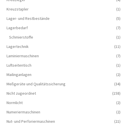
Kreuzstapler
(1)
Lager- und Restbestände
(5)
Lagerbedarf
(7)
Schmierstoffe
(1)
Lagertechnik
(11)
Laminiermaschinen
(7)
Luftseitentisch
(1)
Mailinganlagen
(2)
Meßgeräte und Qualitätssicherung
(34)
Nicht zugeordnet
(158)
Normlicht
(2)
Numeriermaschinen
(2)
Nut- und Perforiermaschinen
(21)