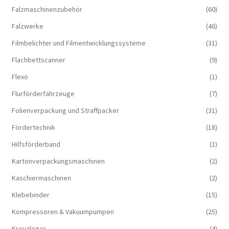
Falzmaschinenzubehör
(60)
Falzwerke
(46)
Filmbelichter und Filmentwicklungssysteme
(31)
Flachbettscanner
(9)
Flexo
(1)
Flurförderfahrzeuge
(7)
Folienverpackung und Straffpacker
(31)
Fördertechnik
(18)
Hilfsförderband
(1)
Kartonverpackungsmaschinen
(2)
Kaschiermaschinen
(2)
Klebebinder
(15)
Kompressoren & Vakuum­pumpen
(25)
Kreuzleger
(4)