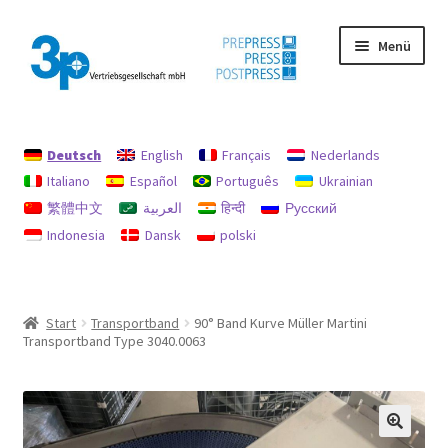
Zur
Zum
Menü
Navigation
Inhalt
springen
springen
Start
Deutsch
English
Français
Nederlands
Datenschutz
Italiano
Español
Português
Ukrainian
繁體中文
العربية
हिन्दी
Русский
Gebrauchtmaschinen
Indonesia
Dansk
polski
Impressum
Mein Konto
Start
Transportband
90° Band Kurve Müller Martini
Transportband Type 3040.0063
Richtlinie für Rückerstattungen und Rückgaben