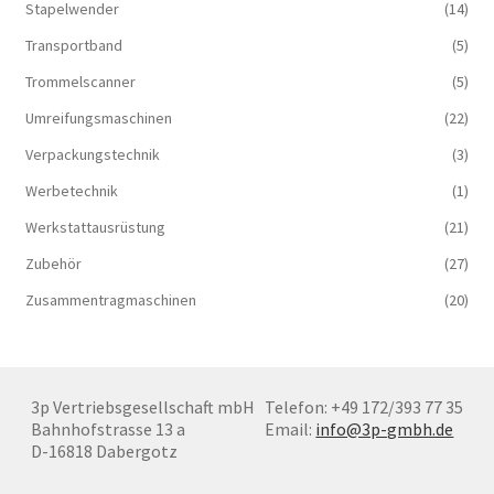
Stapelwender
(14)
Transportband
(5)
Trommelscanner
(5)
Umreifungsmaschinen
(22)
Verpackungstechnik
(3)
Werbetechnik
(1)
Werkstattausrüstung
(21)
Zubehör
(27)
Zusammentragmaschinen
(20)
3p Vertriebsgesellschaft mbH
Telefon: +49 172/393 77 35
Bahnhofstrasse 13 a
Email:
info@3p-gmbh.de
D-16818 Dabergotz