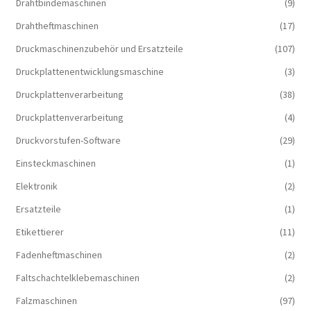
Drahtbindemaschinen
(9)
Drahtheftmaschinen
(17)
Druckmaschinenzubehör und Ersatzteile
(107)
Druckplattenentwicklungsmaschine
(3)
Druckplattenverarbeitung
(38)
Druckplattenverarbeitung
(4)
Druckvorstufen-Software
(29)
Einsteckmaschinen
(1)
Elektronik
(2)
Ersatzteile
(1)
Etikettierer
(11)
Fadenheftmaschinen
(2)
Faltschachtelklebemaschinen
(2)
Falzmaschinen
(97)