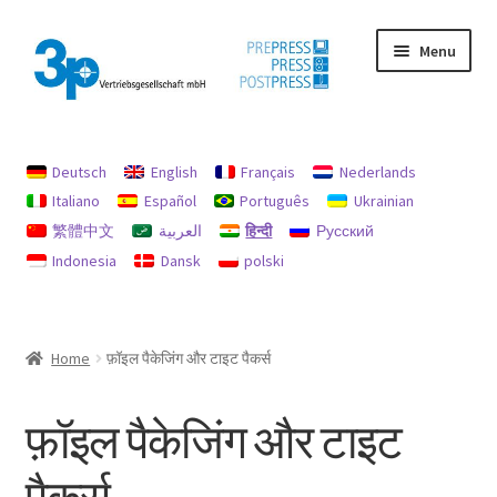
Skip
Skip
Menu
to
to
navigation
content
मुख पृष्ठ
Deutsch
English
Français
Nederlands
छाप
Italiano
Español
Português
Ukrainian
繁體中文
العربية
हिन्दी
Русский
डेटा सुरक्षा
Indonesia
Dansk
polski
प्रयुक्त मशीनें
मेरा खाता
Home
फ़ॉइल पैकेजिंग और टाइट पैकर्स
रिफंड और रिटर्न के लिए नीति
फ़ॉइल पैकेजिंग और टाइट
रिफंड और रिटर्न नीति