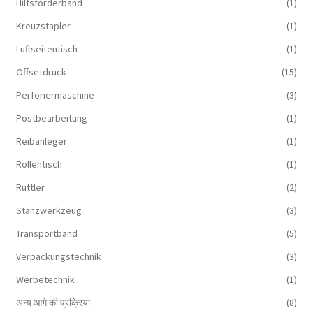
Hilfsförderband
(1)
Kreuzstapler
(1)
Luftseitentisch
(1)
Offsetdruck
(15)
Perforiermaschine
(3)
Postbearbeitung
(1)
Reibanleger
(1)
Rollentisch
(1)
Rüttler
(2)
Stanzwerkzeug
(3)
Transportband
(5)
Verpackungstechnik
(3)
Werbetechnik
(1)
अन्य आगे की प्रक्रिया
(8)