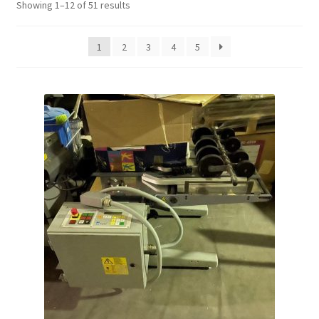
Showing 1–12 of 51 results
1
2
3
4
5