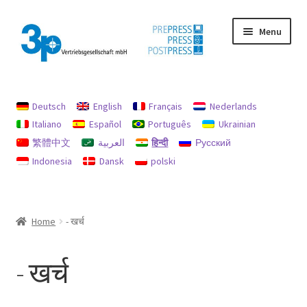
Skip
Skip
Menu
to
to
navigation
content
मुख पृष्ठ
Deutsch
English
Français
Nederlands
छाप
Italiano
Español
Português
Ukrainian
繁體中文
العربية
हिन्दी
Русский
डेटा सुरक्षा
Indonesia
Dansk
polski
प्रयुक्त मशीनें
मेरा खाता
Home
- खर्च
रिफंड और रिटर्न के लिए नीति
- खर्च
रिफंड और रिटर्न नीति