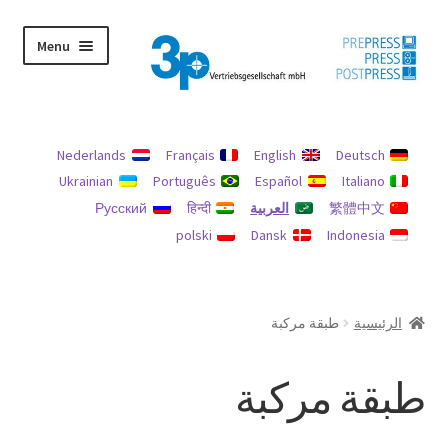
Skip
Skip
Menu
to
to
navigation
content
الرئيسية
Nederlands
Français
English
Deutsch
الآلات المستعملة
Ukrainian
Português
Español
Italiano
繁體中文
العربية
हिन्दी
Русский
بصمة
polski
Dansk
Indonesia
حسابي
حماية البيانات
الرئيسية
طبقة مركبة
سياسة الاسترداد والإرجاع
طبقة مركبة
يبحث