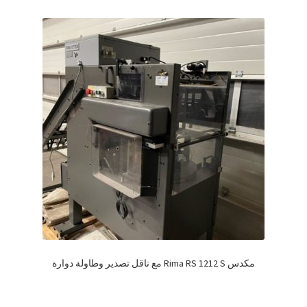
مكدس Rima RS 1212 S مع ناقل تصدير وطاولة دوارة