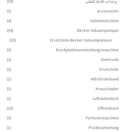
- وحدات قابلة للطي
(10)
(1)
accessories
(4)
Anleimmaschine
(34)
Becker Vakuumpumpen
(33)
Ersatzteile Becker-Vakuumpumpen
(3)
Druckplattenentwicklungsmaschine
(2)
Elektronik
(1)
Ersatzteile
(1)
Hilfsförderband
(1)
Kreuzstapler
(1)
Luftseitentisch
(15)
Offsetdruck
(3)
Perforiermaschine
(1)
Postbearbeitung