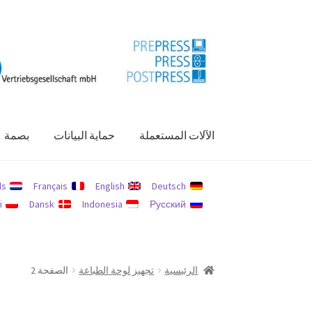
Skip
Skip
to
to
navigation
content
الآلات المستعملة
حماية البيانات
بصمة
الرئيسية
الآلات المستعملة
بصمة
حسابي
حماية الب
ds
Français
English
Deutsch
i
Dansk
Indonesia
Русский
الرئيسية
تجهيز لوحة الطباعة
الصفحة 2