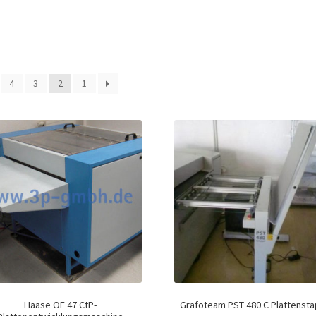
4
3
2
1
Haase OE 47 CtP-
Grafoteam PST 480 C Plattensta