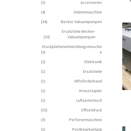
(1)
accessories
(4)
Anleimmaschine
(34)
Becker Vakuumpumpen
Ersatzteile Becker-
(33)
Vakuumpumpen
Druckplattenentwicklungsmaschin
(3)
e
(2)
Elektronik
(1)
Ersatzteile
(1)
Hilfsförderband
(1)
Kreuzstapler
(1)
Luftseitentisch
(15)
Offsetdruck
(3)
Perforiermaschine
(1)
Postbearbeitung