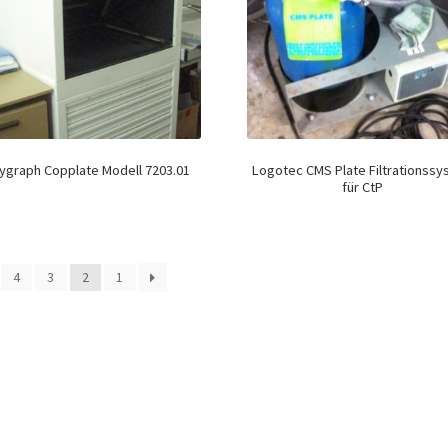
ygraph Copplate Modell 7203.01
Logotec CMS Plate Filtrationss
für CtP
4
3
2
1