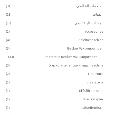
- ملحقات آلة الطي
(31)
- نفقات
(18)
- وحدات قابلة للطي
(10)
(1)
accessories
(4)
Anleimmaschine
(34)
Becker Vakuumpumpen
(33)
Ersatzteile Becker-Vakuumpumpen
(3)
Druckplattenentwicklungsmaschine
(2)
Elektronik
(1)
Ersatzteile
(1)
Hilfsförderband
(1)
Kreuzstapler
(1)
Luftseitentisch