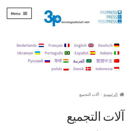
Skip
Skip
Menu
to
to
navigation
content
الرئيسية
Nederlands
Français
English
Deutsch
الآلات المستعملة
Ukrainian
Português
Español
Italiano
繁體中文
العربية
हिन्दी
Русский
بصمة
polski
Dansk
Indonesia
حسابي
حماية البيانات
الرئيسية
آلات التجميع
سياسة الاسترداد والإرجاع
آلات التجميع
يبحث